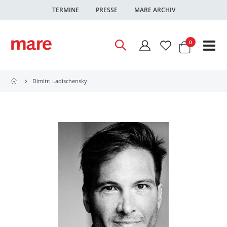
TERMINE
PRESSE
MARE ARCHIV
Warenkor
Artikel
0
Nav
ums
Dimitri Ladischensky
Zum
Ende
der
Bildgalerie
springen