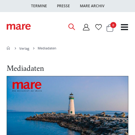
TERMINE
PRESSE
MARE ARCHIV
Warenkor
Artikel
0
Nav
ums
Mediadaten
Verlag
Mediadaten