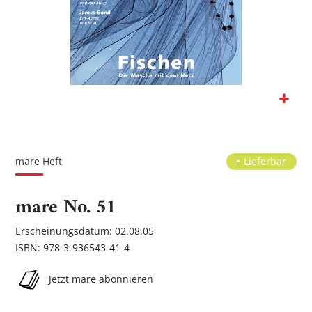
Zum
Anfang
der
mare Heft
Lieferbar
Bildgalerie
springen
mare No. 51
Erscheinungsdatum: 02.08.05
ISBN: 978-3-936543-41-4
Jetzt mare abonnieren