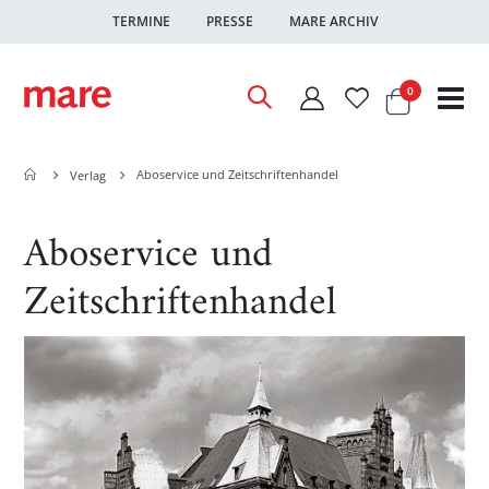
TERMINE
PRESSE
MARE ARCHIV
Warenkor
Artikel
0
Nav
ums
Aboservice und Zeitschriftenhandel
Verlag
Aboservice und
Zeitschriftenhandel