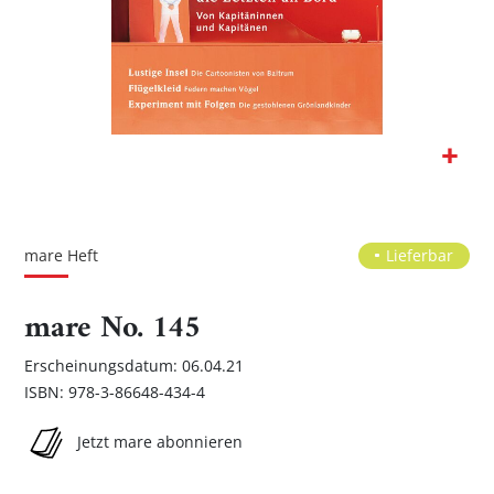
Zum
Anfang
der
mare Heft
Lieferbar
Bildgalerie
springen
mare No. 145
Erscheinungsdatum: 06.04.21
ISBN: 978-3-86648-434-4
Jetzt mare abonnieren