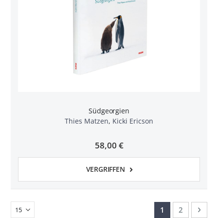
Südgeorgien
Thies Matzen
,
Kicki Ericson
58,00 €
VERGRIFFEN
Seite
Sie lesen gerade
Seite
Seit
Weit
1
2