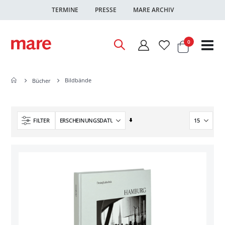
TERMINE
PRESSE
MARE ARCHIV
Warenkor
Artikel
0
Nav
ums
Bildbände
Bücher
In
FILTER
aufsteigender
Reihenfolge