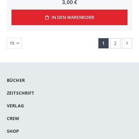
3,00 €
IN DEN WARENKORB
Seite
Sie lesen gerade
Seite
Seit
Weit
1
2
BÜCHER
ZEITSCHRIFT
VERLAG
CREW
SHOP