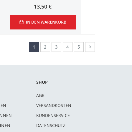
13,50 €
IN DEN WARENKORB
Seite
Sie lesen gerade Seite
Seite
Seite
Seite
Seite
Seite
Weiter
1
2
3
4
5
SHOP
AGB
NEN
VERSANDKOSTEN
INNEN
KUNDENSERVICE
INNEN
DATENSCHUTZ