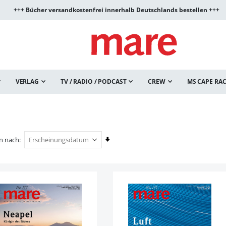
+++ Bücher versandkostenfrei innerhalb Deutschlands bestellen +++
VERLAG
TV / RADIO / PODCAST
CREW
MS CAPE RA
In
en nach
aufsteigender
Reihenfolge