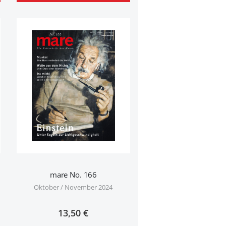
mare No. 166
Oktober / November 2024
13,50 €