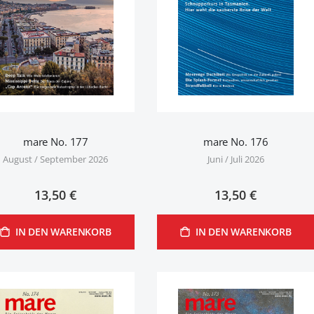
mare No. 177
mare No. 176
August / September 2026
Juni / Juli 2026
13,50 €
13,50 €
IN DEN WARENKORB
IN DEN WARENKORB