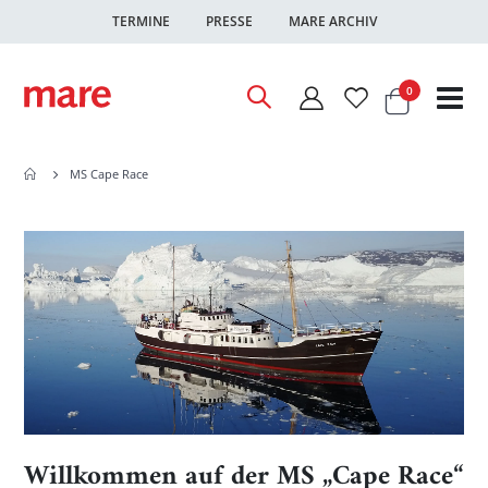
TERMINE
PRESSE
MARE ARCHIV
Warenkor
Artikel
0
Nav
ums
MS Cape Race
Willkommen auf der MS „Cape Race“