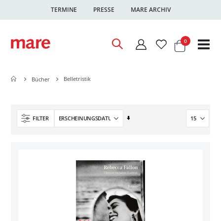
TERMINE
PRESSE
MARE ARCHIV
Warenkor
Artikel
0
Nav
ums
Belletristik
Bücher
In
FILTER
aufsteigender
Reihenfolge