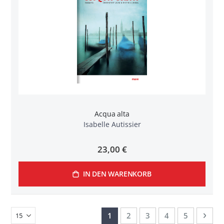
Acqua alta
Isabelle Autissier
23,00 €
IN DEN WARENKORB
Seite
Sie lesen gerade Seite
Seite
Seite
Seite
Seite
Seit
Weit
1
2
3
4
5