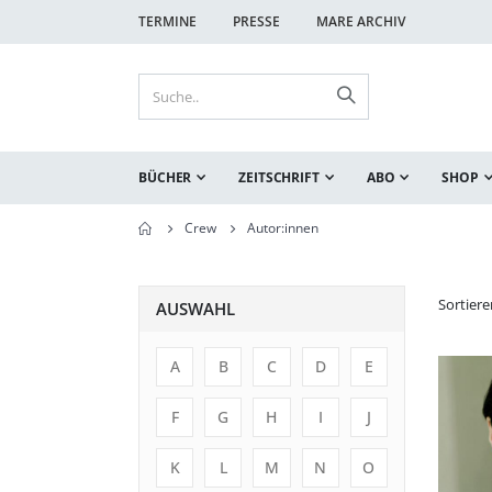
TERMINE
PRESSE
MARE ARCHIV
BÜCHER
ZEITSCHRIFT
ABO
SHOP
Crew
Autor:innen
Sortier
AUSWAHL
A
B
C
D
E
F
G
H
I
J
K
L
M
N
O