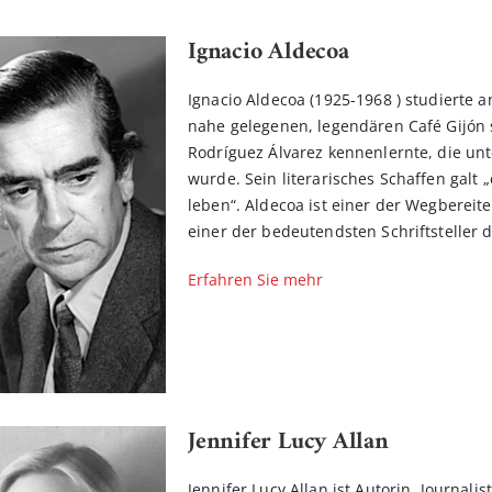
Ignacio Aldecoa
Ignacio Aldecoa (1925-1968 ) studierte a
nahe gelegenen, legendären Café Gijón 
Rodríguez Álvarez kennenlernte, die u
wurde. Sein literarisches Schaffen galt
leben“. Aldecoa ist einer der Wegberei
einer der bedeutendsten Schriftsteller 
Erfahren Sie mehr
Jennifer Lucy Allan
Jennifer Lucy Allan ist Autorin, Journal