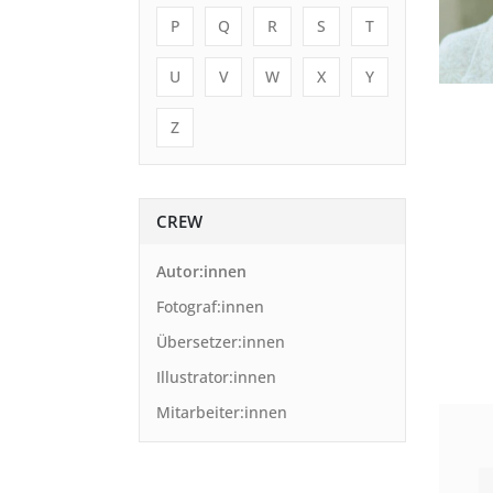
P
Q
R
S
T
U
V
W
X
Y
Z
CREW
Autor:innen
Fotograf:innen
Übersetzer:innen
Illustrator:innen
Mitarbeiter:innen