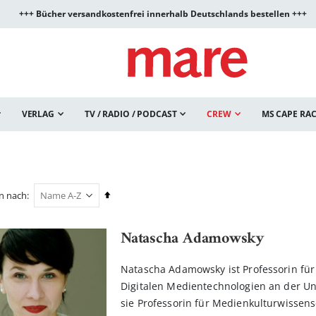
+++ Bücher versandkostenfrei innerhalb Deutschlands bestellen +++
VERLAG
TV / RADIO / PODCAST
CREW
MS CAPE RA
In
en nach
absteigender
Reihenfolge
Natascha Adamowsky
Natascha Adamowsky ist Professorin fü
Digitalen Medientechnologien an der Univ
sie Professorin für Medienkulturwissens