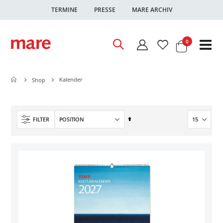
TERMINE
PRESSE
MARE ARCHIV
Warenkor
Artikel
0
Nav
ums
Kalender
Shop
In
FILTER
absteigender
Reihenfolge