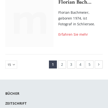
Florian Bachmeier
Florian Bachmeier,
geboren 1974, ist
Fotograf in Schliersee.
Erfahren Sie mehr
Seite
Sie lesen gerade Seite
Seite
Seite
Seite
Seite
Seit
Weit
1
2
3
4
5
BÜCHER
ZEITSCHRIFT