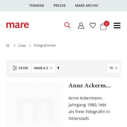
TERMINE
PRESSE
MARE ARCHIV
Warenkor
Artikel
0
Nav
ums
Fotograf:innen
Crew
In
FILTER
absteigender
Reihenfolge
Anne Ackermann
Anne Ackermann,
Jahrgang 1980, lebt
als freie Fotografin in
Otterstadt.