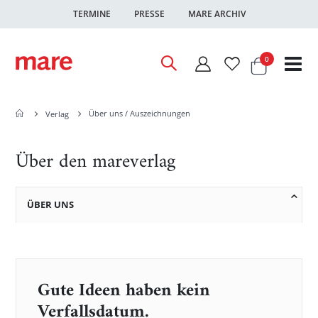
TERMINE
PRESSE
MARE ARCHIV
Warenkor
Artikel
0
Nav
ums
Über uns / Auszeichnungen
Verlag
Über den mareverlag
ÜBER UNS
Gute Ideen haben kein
Verfallsdatum.