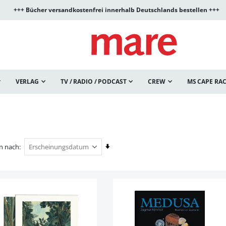
+++ Bücher versandkostenfrei innerhalb Deutschlands bestellen +++
VERLAG
TV / RADIO / PODCAST
CREW
MS CAPE RA
In
en nach
aufsteigender
Reihenfolge