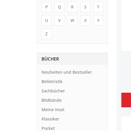
P
Q
R
S
T
U
V
W
X
Y
Z
BÜCHER
Neuheiten und Bestseller
Belletristik
Sachbücher
Bildbände
Meine Insel
Klassiker
Pocket