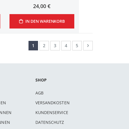
24,00 €
IN DEN WARENKORB
Seite
Sie lesen gerade Seite
Seite
Seite
Seite
Seite
Seite
Weiter
1
2
3
4
5
SHOP
AGB
NEN
VERSANDKOSTEN
INNEN
KUNDENSERVICE
INNEN
DATENSCHUTZ