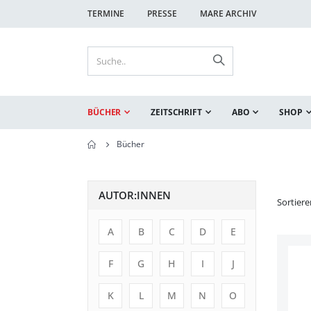
TERMINE
PRESSE
MARE ARCHIV
BÜCHER
ZEITSCHRIFT
ABO
SHOP
Bücher
AUTOR:INNEN
Sortier
A
B
C
D
E
F
G
H
I
J
K
L
M
N
O