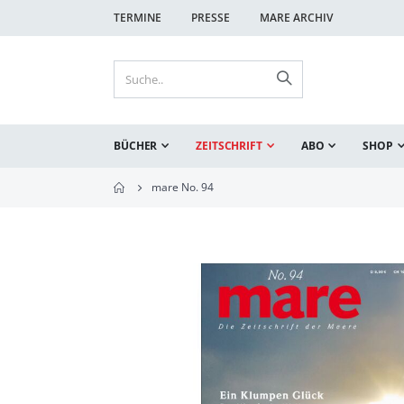
TERMINE
PRESSE
MARE ARCHIV
BÜCHER
ZEITSCHRIFT
ABO
SHOP
mare No. 94
Zum
Ende
der
Bildgalerie
springen