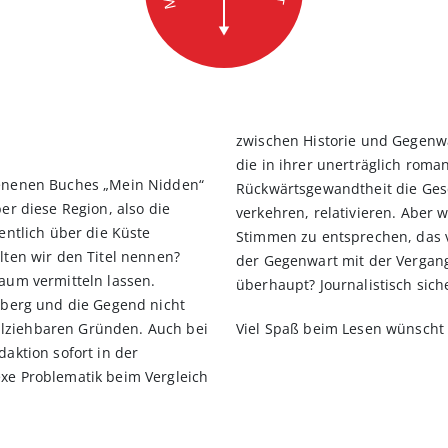
zwischen Historie und Gegenwa
die in ihrer unerträglich rom
ienenen Buches „Mein Nidden“
Rückwärtsgewandtheit die Ge
er diese Region, also die
verkehren, relativieren. Aber 
entlich über die Küste
Stimmen zu entsprechen, das v
lten wir den Titel nennen?
der Gegenwart mit der Vergan
aum vermitteln lassen.
überhaupt? Journalistisch siche
sberg und die Gegend nicht
lziehbaren Gründen. Auch bei
Viel Spaß beim Lesen wünscht
aktion sofort in der
xe Problematik beim Vergleich