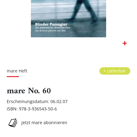
Zum
Anfang
der
mare Heft
Lieferbar
Bildgalerie
springen
mare No. 60
Erscheinungsdatum: 06.02.07
ISBN: 978-3-936543-50-6
Jetzt mare abonnieren