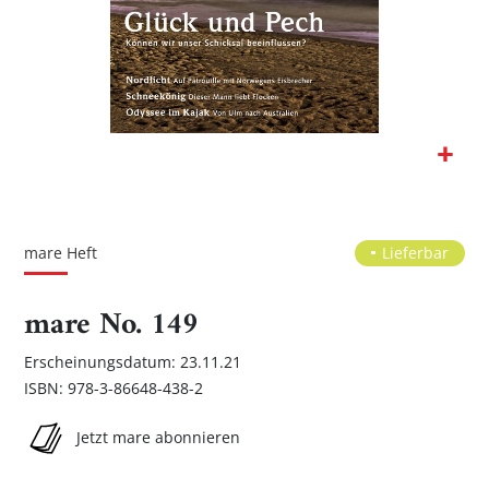
Zum
Anfang
der
mare Heft
Lieferbar
Bildgalerie
springen
mare No. 149
Erscheinungsdatum: 23.11.21
ISBN: 978-3-86648-438-2
Jetzt mare abonnieren