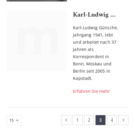
Karl-Ludwig Günsche
Karl-Ludwig Günsche,
Jahrgang 1941, lebt
und arbeitet nach 37
Jahren als
Korrespondent in
Bonn, Moskau und
Berlin seit 2005 in
Kapstadt.
Erfahren Sie mehr
Seite
Seite
Zurück
Seite
Seite
Sie lesen gerade
Seite
Seit
Weit
1
2
3
4