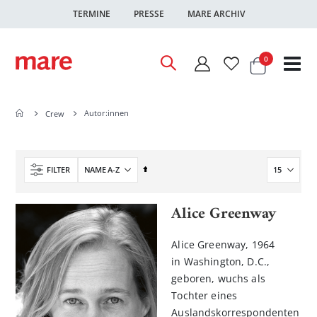
TERMINE
PRESSE
MARE ARCHIV
Warenkor
Artikel
0
Nav
ums
Autor:innen
Crew
In
FILTER
absteigender
Reihenfolge
Alice Greenway
Alice Greenway, 1964
in Washington, D.C.,
geboren, wuchs als
Tochter eines
Auslandskorrespondenten