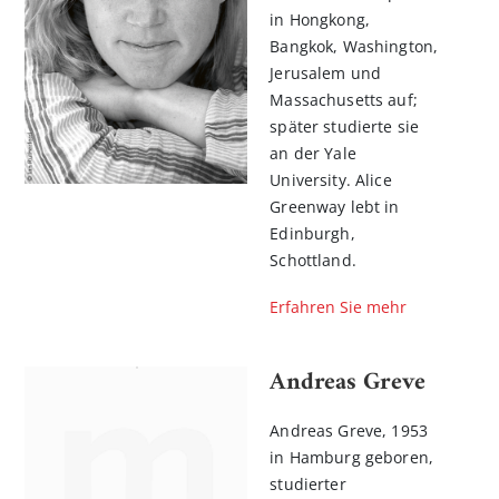
in Hongkong,
Bangkok, Washington,
Jerusalem und
Massachusetts auf;
später studierte sie
an der Yale
University. Alice
Greenway lebt in
Edinburgh,
Schottland.
n
Erfahren Sie mehr
l
rnen
Andreas Greve
Andreas Greve, 1953
in Hamburg geboren,
studierter