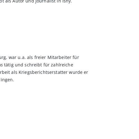
t als Autor und Journalist in Isny.
, war u.a. als freier Mitarbeiter für
us
tätig und schreibt für zahlreiche
rbeit als Kriegsberichtserstatter wurde er
lingen.