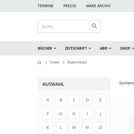
TERMINE
PRESSE
MARE ARCHIV
BÜCHER
ZEITSCHRIFT
ABO
SHOP
Crew
Autor:innen
Sortier
AUSWAHL
A
B
C
D
E
F
G
H
I
J
K
L
M
N
O