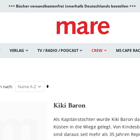
+++ Bücher versandkostenfrei innerhalb Deutschlands bestellen +++
VERLAG
TV / RADIO / PODCAST
CREW
MS CAPE RA
In
en nach
absteigender
Reihenfolge
Kiki Baron
Als Kapitänstochter wurde Kiki Baron d
Küsten in die Wiege gelegt. Von Kindes
sind daraus seit mehr als 35 Jahren Re