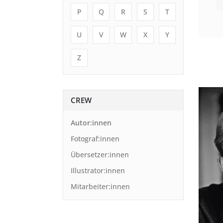
P
Q
R
S
T
U
V
W
X
Y
Z
CREW
Autor:innen
Fotograf:innen
Übersetzer:innen
Illustrator:innen
Mitarbeiter:innen