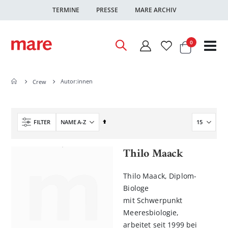
TERMINE
PRESSE
MARE ARCHIV
Warenkor
Artikel
0
Nav
ums
Autor:innen
Crew
In
FILTER
absteigender
Reihenfolge
Thilo Maack
Thilo Maack, Diplom-
Biologe
mit Schwerpunkt
Meeresbiologie,
arbeitet seit 1999 bei