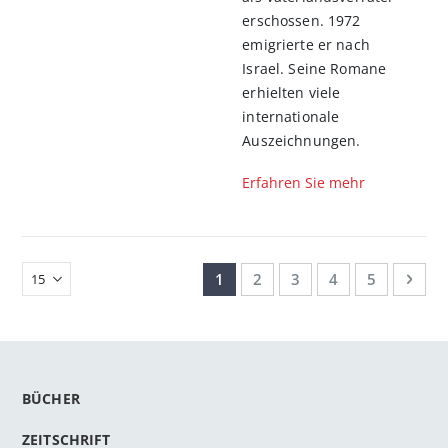
erschossen. 1972
emigrierte er nach
Israel. Seine Romane
erhielten viele
internationale
Auszeichnungen.
Erfahren Sie mehr
Seite
Sie lesen gerade Seite
Seite
Seite
Seite
Seite
Seit
Weit
1
2
3
4
5
BÜCHER
ZEITSCHRIFT