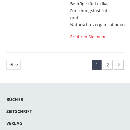
Beiträge für Lexika,
Forschungsinstitute
und
Naturschutzorganisationen.
Erfahren Sie mehr
Seite
Sie lesen gerade
Seite
Seit
Weit
1
2
BÜCHER
ZEITSCHRIFT
VERLAG