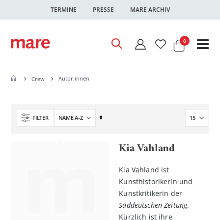
TERMINE
PRESSE
MARE ARCHIV
Warenkor
Artikel
0
Nav
ums
Autor:innen
Crew
In
FILTER
absteigender
Reihenfolge
Kia Vahland
Kia Vahland ist
Kunsthistorikerin und
Kunstkritikerin der
Süddeutschen Zeitung
.
Kürzlich ist ihre