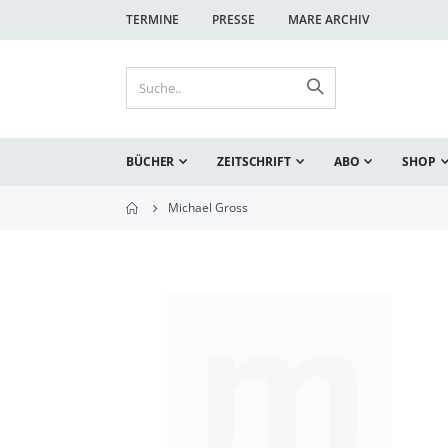
TERMINE
PRESSE
MARE ARCHIV
BÜCHER
ZEITSCHRIFT
ABO
SHOP
Michael Gross
Zum
Ende
der
Bildgalerie
springen