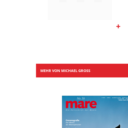
Zum
Anfang
der
Bildgalerie
springen
MEHR VON MICHAEL GROSS