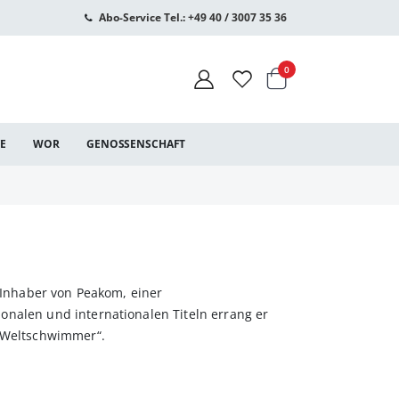
Abo-Service Tel.: +49 40 / 3007 35 36
Warenkorb
Artikel
0
CE
WOR
GENOSSENSCHAFT
t Inhaber von Peakom, einer
onalen und internationalen Titeln errang er
 „Weltschwimmer“.