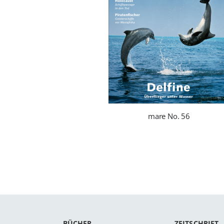
mare No. 56
BÜCHER
ZEITSCHRIFT