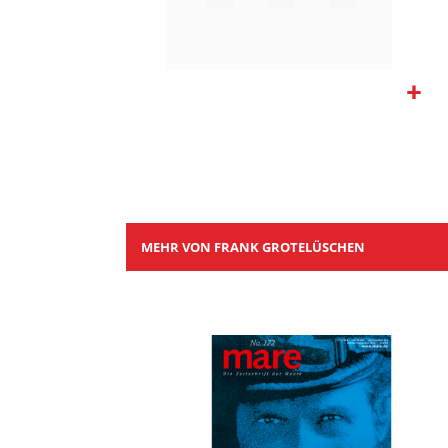
Zum
Anfang
der
Bildgalerie
springen
MEHR VON FRANK GROTELÜSCHEN