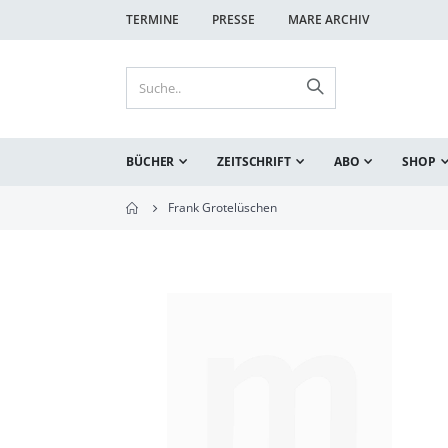
TERMINE
PRESSE
MARE ARCHIV
BÜCHER
ZEITSCHRIFT
ABO
SHOP
Frank Grotelüschen
Zum
Ende
der
Bildgalerie
springen