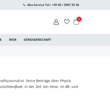
Abo-Service Tel.: +49 40 / 3007 35 36
Warenkorb
Artikel
0
CE
WOR
GENOSSENSCHAFT
aftsjournalist. Seine Beiträge über Physik,
utschlandfunk
, in der
Zeit
, bei
Heise
, im
BR
, und