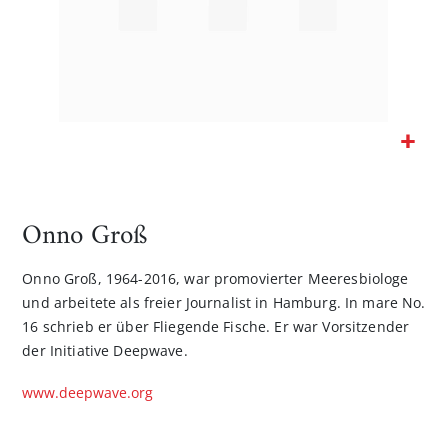
Zum
Anfang
der
Onno Groß
Bildgalerie
springen
Onno Groß, 1964-2016, war promovierter Meeresbiologe
und arbeitete als freier Journalist in Hamburg. In mare No.
16 schrieb er über Fliegende Fische. Er war Vorsitzender
der Initiative Deepwave.
www.deepwave.org