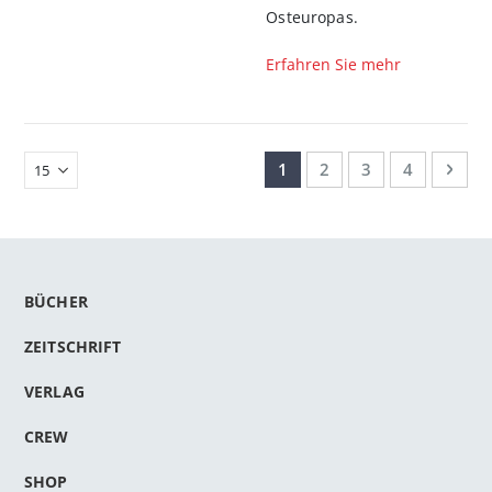
Osteuropas.
Erfahren Sie mehr
Seite
Sie lesen gerade Seite
Seite
Seite
Seite
Seit
Weit
1
2
3
4
BÜCHER
ZEITSCHRIFT
VERLAG
CREW
SHOP