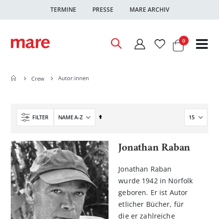
TERMINE
PRESSE
MARE ARCHIV
Warenkor
Artikel
0
Nav
ums
Autor:innen
Crew
In
FILTER
absteigender
Reihenfolge
Jonathan Raban
Jonathan Raban
wurde 1942 in Norfolk
geboren. Er ist Autor
etlicher Bücher, für
die er zahlreiche