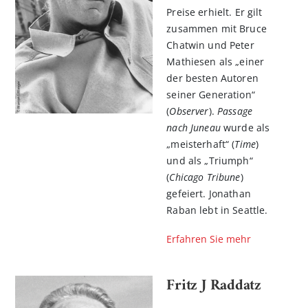
Preise erhielt. Er gilt
zusammen mit Bruce
Chatwin und Peter
Mathiesen als „einer
der besten Autoren
seiner Generation“
(
Observer
).
Passage
nach Juneau
wurde als
„meisterhaft“ (
Time
)
und als „Triumph“
(
Chicago Tribune
)
n
gefeiert. Jonathan
l
Raban lebt in Seattle.
rnen
Erfahren Sie mehr
Fritz J Raddatz