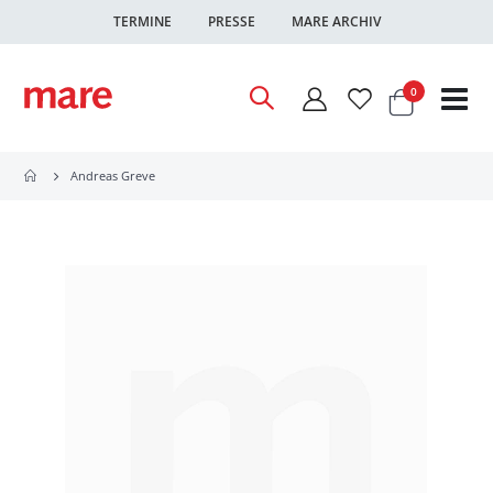
TERMINE
PRESSE
MARE ARCHIV
Warenkor
Artikel
0
Nav
ums
Andreas Greve
Zum
Ende
der
Bildgalerie
springen