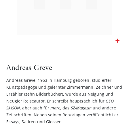
Zum
Anfang
der
Andreas Greve
Bildgalerie
springen
Andreas Greve, 1953 in Hamburg geboren, studierter
Kunstpädagoge und gelernter Zimmermann, Zeichner und
Erzähler (zehn Bilderbücher), wurde aus Neigung und
Neugier Reiseautor. Er schreibt hauptsächlich für
GEO
SAISON
, aber auch für
mare
, das
SZ-Magazin
und andere
Zeitschriften. Neben seinen Reportagen veröffentlicht er
Essays, Satiren und Glossen.