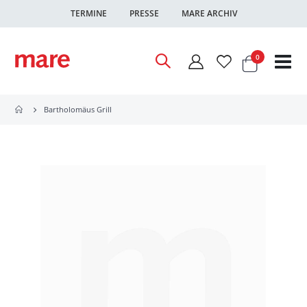
TERMINE
PRESSE
MARE ARCHIV
Warenkor
Artikel
0
Nav
ums
Bartholomäus Grill
Zum
Ende
der
Bildgalerie
springen