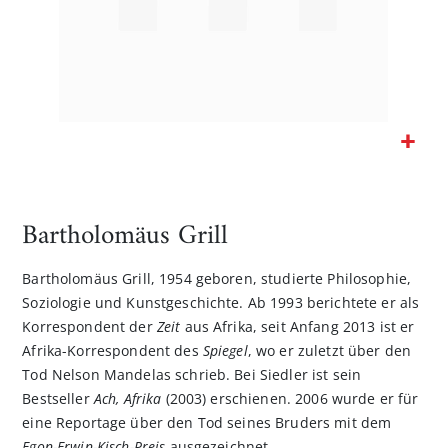
Zum
Anfang
der
Bartholomäus Grill
Bildgalerie
springen
Bartholomäus Grill, 1954 geboren, studierte Philosophie,
Soziologie und Kunstgeschichte. Ab 1993 berichtete er als
Korrespondent der
Zeit
aus Afrika, seit Anfang 2013 ist er
Afrika-Korrespondent des
Spiegel
, wo er zuletzt über den
Tod Nelson Mandelas schrieb. Bei Siedler ist sein
Bestseller
Ach, Afrika
(2003) erschienen. 2006 wurde er für
eine Reportage über den Tod seines Bruders mit dem
Egon-Erwin-Kisch-Preis
ausgezeichnet.