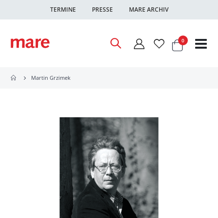
TERMINE
PRESSE
MARE ARCHIV
Warenkor
Artikel
0
Nav
ums
Martin Grzimek
Zum
Ende
der
Bildgalerie
springen