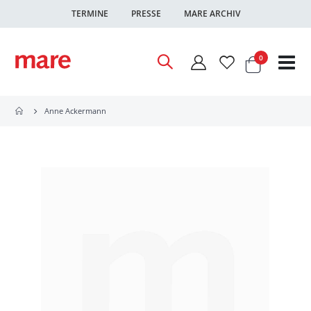
TERMINE
PRESSE
MARE ARCHIV
Warenkor
Artikel
0
Nav
ums
Anne Ackermann
Zum
Ende
der
Bildgalerie
springen