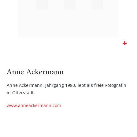
Zum
Anfang
der
Anne Ackermann
Bildgalerie
springen
Anne Ackermann, Jahrgang 1980, lebt als freie Fotografin
in Otterstadt.
www.anneackermann.com