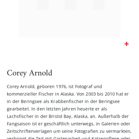
Zum
Anfang
der
Corey Arnold
Bildgalerie
springen
Corey Arnold, geboren 1976, ist Fotograf und
kommerzieller Fischer in Alaska. Von 2003 bis 2010 hat er
in der Beringsee als Krabbenfischer in der Beringsee
gearbeitet. In den letzten Jahren heuerte er als
Lachsfischer in der Bristol Bay, Alaska, an. Außerhalb der
Fangsaison ist er geschäftlich unterwegs, in Galerien oder
Zeitschriftenverlagen um seine Fotografien zu vermarkten,
verbringt die Zeit mit Gartenarbeit und Katzenpflege oder