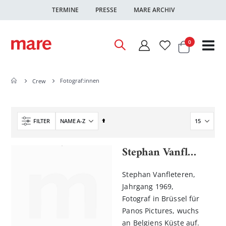
TERMINE
PRESSE
MARE ARCHIV
Warenkor
Artikel
0
Nav
ums
Fotograf:innen
Crew
In
FILTER
absteigender
Reihenfolge
Stephan Vanfleteren
Stephan Vanfleteren,
Jahrgang 1969,
Fotograf in Brüssel für
Panos Pictures, wuchs
an Belgiens Küste auf.