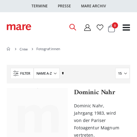
TERMINE
PRESSE
MARE ARCHIV
Warenkor
Artikel
0
Nav
ums
Fotograf:innen
Crew
In
FILTER
absteigender
Reihenfolge
Dominic Nahr
Dominic Nahr,
Jahrgang 1983, wird
von der Pariser
Fotoagentur Magnum
vertreten.