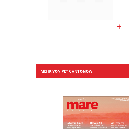
Zum
Anfang
der
Bildgalerie
springen
MEHR VON PETR ANTONOW