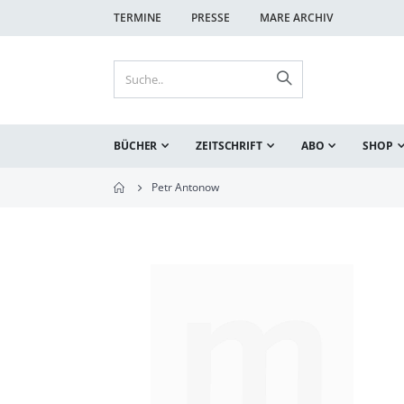
TERMINE
PRESSE
MARE ARCHIV
BÜCHER
ZEITSCHRIFT
ABO
SHOP
Petr Antonow
Zum
Ende
der
Bildgalerie
springen