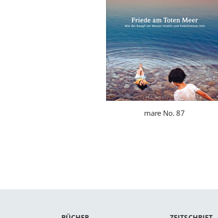
mare No. 87
BÜCHER
ZEITSCHRIFT