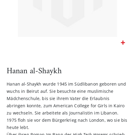
Zum
Anfang
der
Hanan al-Shaykh
Bildgalerie
springen
Hanan al-Shaykh wurde 1945 im Südlibanon geboren und
wuchs in Beirut auf. Sie besuchte eine muslimische
Mädchenschule, bis sie ihrem Vater die Erlaubnis
abringen konnte, zum American College for Girls in Kairo
zu wechseln. Sie arbeitete als Journalistin im Libanon.
1975 floh sie vor dem Bürgerkrieg nach London, wo sie bis
heute lebt.
Über ihren Roman Im Bann des
High-Tech-Harems
schrieb