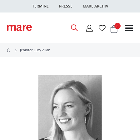
TERMINE
PRESSE
MARE ARCHIV
Warenkor
Artikel
0
Nav
ums
Jennifer Lucy Allan
Zum
Ende
der
Bildgalerie
springen