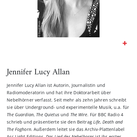
Zum
Anfang
der
Jennifer Lucy Allan
Bildgalerie
springen
Jennifer Lucy Allan ist Autorin, Journalistin und
Radiomoderatorin und hat ihre Doktorarbeit über
Nebelhörner verfasst. Seit mehr als zehn Jahren schreibt
sie über Underground- und experimentelle Musik, u.a. für
The Guardian
,
The Quietus
und
The Wire.
Für BBC Radio 4
schrieb und präsentierte sie den Beitrag
Life, Death and
The Foghorn
. Außerdem leitet sie das Archiv-Plattenlabel
Arc Light Editions.
Das Lied des Nebelhorns
ist ihr erstes