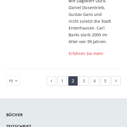
wie Dagobert Duck,
Daniel Düsentrieb,
Gustav Gans und
nicht zuletzt die Stadt
Entenhausen. Carl
Barks starb 2000 im
Alter von 99 Jahren.
Erfahren Sie mehr
Seite
Seite
Zurück
Seite
Sie lesen gerade Seite
Seite
Seite
Seite
Seit
Weit
1
2
3
4
5
BÜCHER
ZEITSCHRIFT