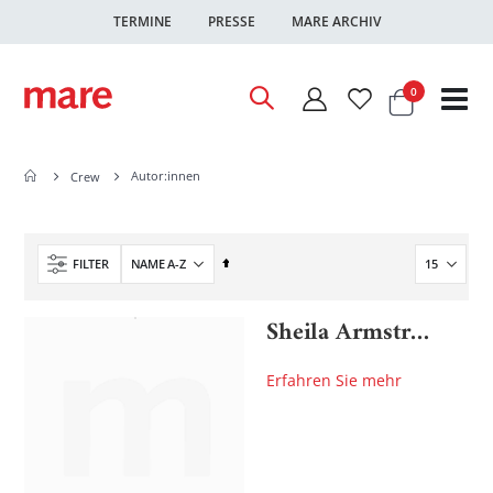
TERMINE
PRESSE
MARE ARCHIV
Warenkor
Artikel
0
Nav
ums
Autor:innen
Crew
In
FILTER
absteigender
Reihenfolge
Sheila Armstrong
Erfahren Sie mehr