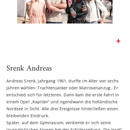
Zum
Anfang
der
Srenk Andreas
Bildgalerie
springen
Andreas Srenk, Jahrgang 1961, durfte im Alter von sechs
Jahren wählen: Trachtenjanker oder Matrosenanzug.. Er
entschied sich für letzteren. Dann kam die erste Fahrt in
einem Opel „Kapitän“ und irgendwann die holländische
Nordsee in Sicht. Alle drei Ereignisse hinterließen einen
bleibenden Eindruck.
Später, auf dem Gymnasium, verdiente er sich seine
journalistischen Sporen bei der Schülerzeitung „Die Insel“,