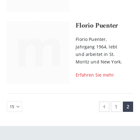
Florio Puenter
Florio Puenter,
Jahrgang 1964, lebt
und arbeitet in St.
Moritz und New York.
Erfahren Sie mehr
Seite
Seite
Zurück
Seite
Sie le
1
2