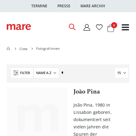
TERMINE
PRESSE
MARE ARCHIV
Warenkor
Artikel
0
Nav
ums
Fotograf:innen
Crew
In
FILTER
absteigender
Reihenfolge
João Pina
João Pina, 1980 in
Lissabon geboren,
dokumentiert seit
vielen Jahren die
Spuren der