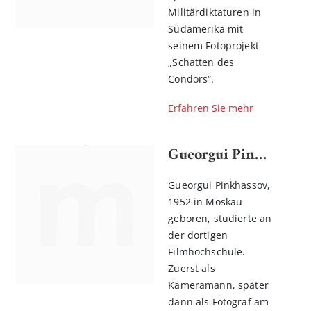
Militärdiktaturen in
Südamerika mit
seinem Fotoprojekt
„Schatten des
Condors“.
Erfahren Sie mehr
Gueorgui Pinkhassov
n
Gueorgui Pinkhassov,
l
1952 in Moskau
rnen
geboren, studierte an
der dortigen
Filmhochschule.
Zuerst als
Kameramann, später
dann als Fotograf am