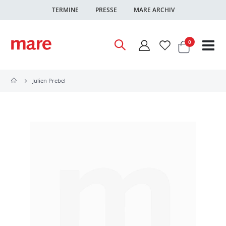
TERMINE
PRESSE
MARE ARCHIV
Warenkor
Artikel
0
Nav
ums
Julien Prebel
Zum
Ende
der
Bildgalerie
springen