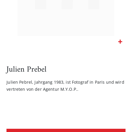
Zum
Anfang
der
Julien Prebel
Bildgalerie
springen
Julien Pebrel, Jahrgang 1983, ist Fotograf in Paris und wird
vertreten von der Agentur M.Y.O.P..