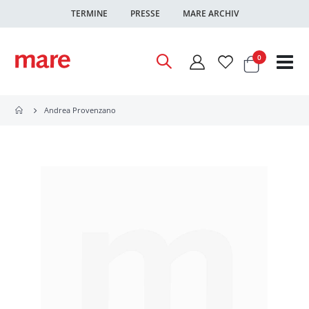
TERMINE
PRESSE
MARE ARCHIV
Warenkor
Artikel
0
Nav
ums
Andrea Provenzano
Zum
Ende
der
Bildgalerie
springen