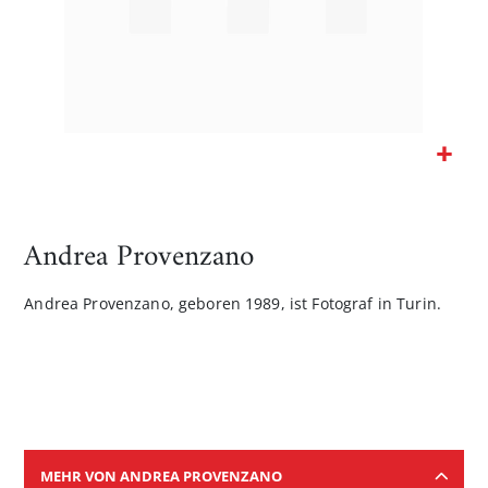
Zum
Anfang
der
Andrea Provenzano
Bildgalerie
springen
Andrea Provenzano, geboren 1989, ist Fotograf in Turin.
MEHR VON ANDREA PROVENZANO