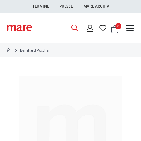
TERMINE
PRESSE
MARE ARCHIV
Warenkor
Artikel
0
Nav
ums
Bernhard Poscher
Zum
Ende
der
Bildgalerie
springen