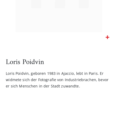
Zum
Anfang
der
Loris Poidvin
Bildgalerie
springen
Loris Poidvin, geboren 1983 in Ajaccio, lebt in Paris. Er
widmete sich der Fotografie von Industriebrachen, bevor
er sich Menschen in der Stadt zuwandte.