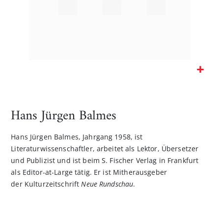
Zum
Anfang
der
Hans Jürgen Balmes
Bildgalerie
springen
Hans Jürgen Balmes, Jahrgang 1958, ist
Literaturwissenschaftler, arbeitet als Lektor, Übersetzer
und Publizist und ist beim S. Fischer Verlag in Frankfurt
als Editor-at-Large tätig. Er ist Mitherausgeber
der Kulturzeitschrift
Neue Rundschau
.