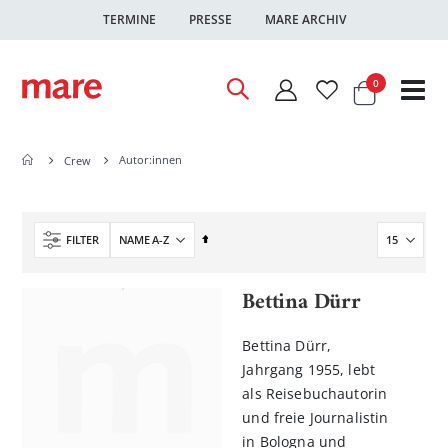
TERMINE
PRESSE
MARE ARCHIV
Warenkor
Artikel
0
Nav
ums
Autor:innen
Crew
In
FILTER
absteigender
Reihenfolge
Bettina Dürr
Bettina Dürr,
Jahrgang 1955, lebt
als Reisebuchautorin
und freie Journalistin
in Bologna und