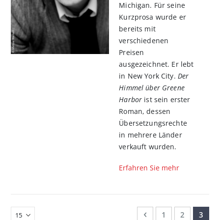
Michigan. Für seine
Kurzprosa wurde er
bereits mit
verschiedenen
Preisen
ausgezeichnet. Er lebt
in New York City.
Der
Himmel über Greene
Harbor
ist sein erster
Roman, dessen
Übersetzungsrechte
in mehrere Länder
verkauft wurden.
Erfahren Sie mehr
Seite
Seite
Zurück
Seite
Seite
Sie le
1
2
3