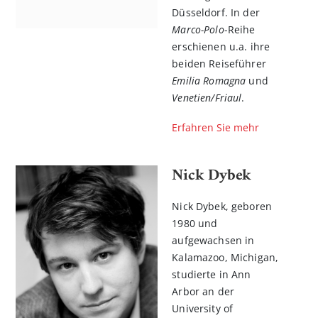
Düsseldorf. In der
Marco-Polo
-Reihe
erschienen u.a. ihre
beiden Reiseführer
Emilia Romagna
und
Venetien/Friaul
.
Erfahren Sie mehr
Nick Dybek
n
l
Nick Dybek, geboren
rnen
1980 und
aufgewachsen in
Kalamazoo, Michigan,
studierte in Ann
Arbor an der
University of