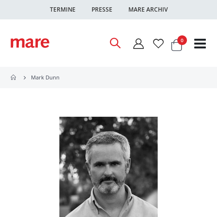
TERMINE
PRESSE
MARE ARCHIV
Warenkor
Artikel
0
Nav
ums
Mark Dunn
Zum
Ende
der
Bildgalerie
springen