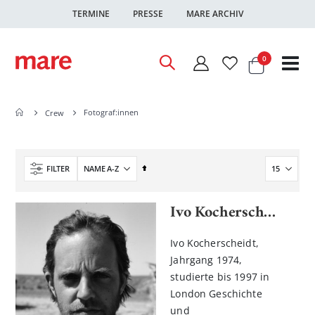
TERMINE
PRESSE
MARE ARCHIV
Warenkor
Artikel
0
Nav
ums
Fotograf:innen
Crew
In
FILTER
absteigender
Reihenfolge
Ivo Kocherscheidt
Ivo Kocherscheidt,
Jahrgang 1974,
studierte bis 1997 in
London Geschichte
und