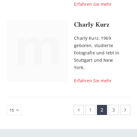
Erfahren Sie mehr
Charly Kurz
Charly Kurz, 1969
geboren, studierte
Fotografie und lebt in
Stuttgart und New
York.
Erfahren Sie mehr
Seite
Seite
Zurück
Seite
Sie lesen gerade
Seite
Seit
Weit
1
2
3