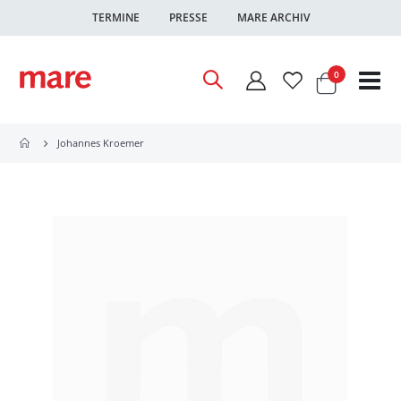
TERMINE
PRESSE
MARE ARCHIV
Warenkor
Artikel
0
Nav
ums
Johannes Kroemer
Zum
Ende
der
Bildgalerie
springen