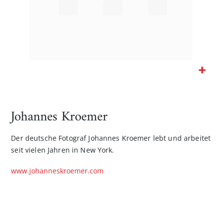
Zum
Anfang
der
Johannes Kroemer
Bildgalerie
springen
Der deutsche Fotograf Johannes Kroemer lebt und arbeitet
seit vielen Jahren in New York.
www.johanneskroemer.com