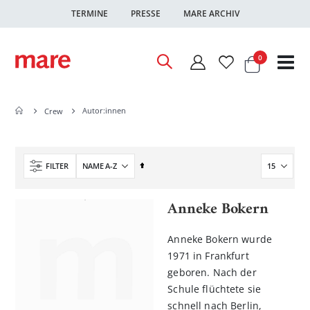
TERMINE
PRESSE
MARE ARCHIV
Warenkor
Artikel
0
Nav
ums
Autor:innen
Crew
In
FILTER
absteigender
Reihenfolge
Anneke Bokern
Anneke Bokern wurde
1971 in Frankfurt
geboren. Nach der
Schule flüchtete sie
schnell nach Berlin,