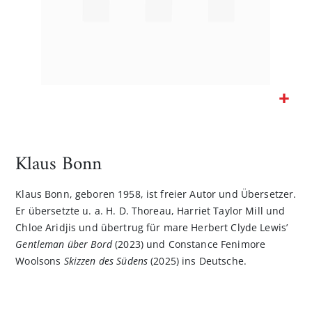
Zum
Anfang
der
Klaus Bonn
Bildgalerie
springen
Klaus Bonn, geboren 1958, ist freier Autor und Übersetzer.
Er übersetzte u. a. H. D. Thoreau, Harriet Taylor Mill und
Chloe Aridjis und übertrug für mare Herbert Clyde Lewis’
Gentleman über Bord
(2023) und Constance Fenimore
Woolsons
Skizzen des Südens
(2025) ins Deutsche.